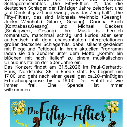
Schlagerensembles „Die Fifty-Fifties !“, das die
deutschen Schlager der fünfziger Jahre zelebriert und
„auf Deutsch jazzt und swingt, was das Zeug hält“. „Die
Fifty-Fifties“, das sind Michaela Weinholz (Gesang),
Jocky Weinholz( Gitarre, Gesang), Corinna Bruch
(Kontrabass,Gesang) und Michael Deckers
(Schlagwerk, Gesang). Ihre Musik ist herrlich
romantisch, manchmal schräg und kurios aber sehr
authentisch mit dem chansonhaften Interpretationen
großer deutscher Schlagerhits, dabei stilecht gekleidet
mit Fliege und Petticoat. In ihrem aktuellen Programm
laden sie die Zuhörer unter dem Motto „Komm‘ ein
bißchen mit nach Italien“ zu einem musikalischen
Urlaub ins Italien der 50er Jahre ein.
Das Konzert findet am 31.5.2026 im Paul-Gerhardt-
Haus, Nordstraße 39 in Rhede statt. Es beginnt um
17:00 und geht nach einer geselligen ca.20–minütigen
Erfrischungspause bis ca.19:00. Der Eintritt ist wie
immer frei. Eine Spende ist immer
willkommen.